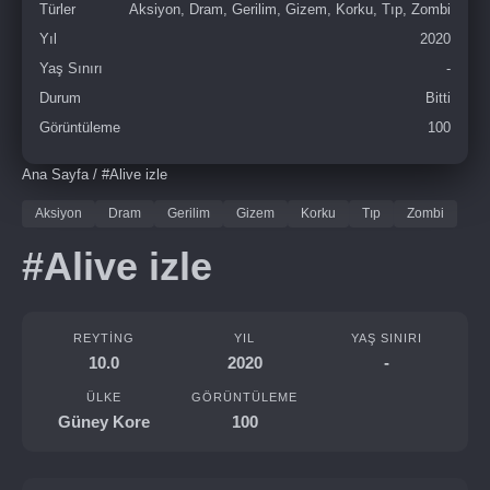
Türler
Aksiyon, Dram, Gerilim, Gizem, Korku, Tıp, Zombi
Yıl
2020
Yaş Sınırı
-
Durum
Bitti
Görüntüleme
100
Ana Sayfa
/
#Alive izle
Aksiyon
Dram
Gerilim
Gizem
Korku
Tıp
Zombi
#Alive izle
REYTING
YIL
YAŞ SINIRI
10.0
2020
-
ÜLKE
GÖRÜNTÜLEME
Güney Kore
100