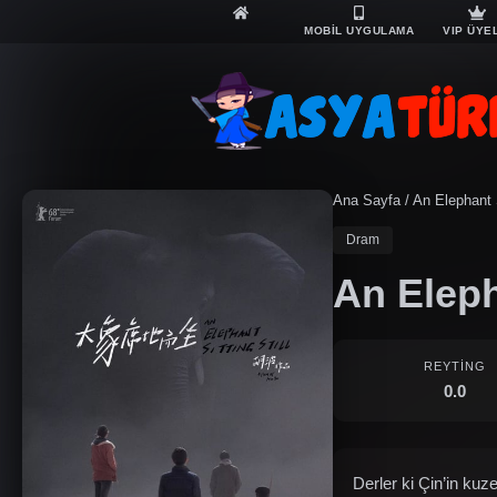
MOBİL UYGULAMA
VIP ÜYE
Ana Sayfa
/
An Elephant Si
Dram
An Elepha
REYTING
0.0
Derler ki Çin’in ku