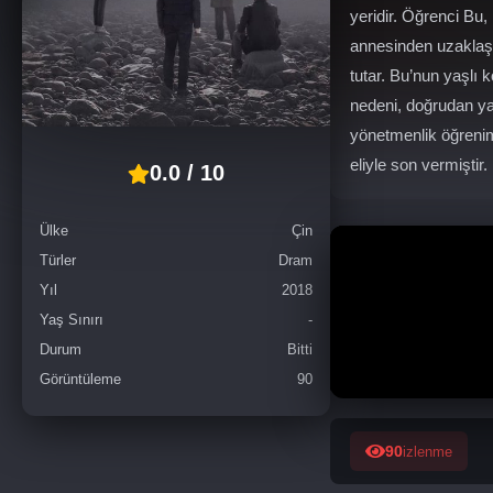
yeridir. Öğrenci Bu
annesinden uzaklaşt
tutar. Bu’nun yaşlı 
nedeni, doğrudan ya
yönetmenlik öğrenim
eliyle son vermiştir.
0.0 / 10
Ülke
Çin
Türler
Dram
Yıl
2018
Yaş Sınırı
-
Durum
Bitti
Görüntüleme
90
90
izlenme