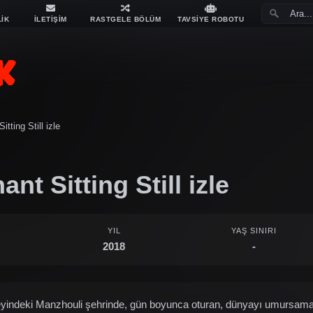
LİK
İLETİŞİM
RASTGELE BÖLÜM
TAVSİYE ROBOTU
tting Still izle
nt Sitting Still izle
YIL
YAŞ SINIRI
2018
-
zeyindeki Manzhouli şehrinde, gün boyunca oturan, dünyayı umursamayan