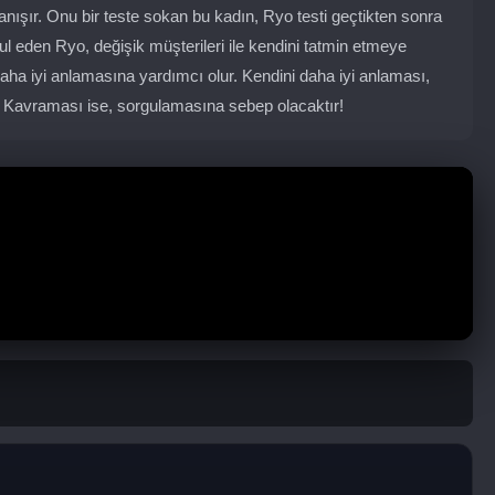
anışır. Onu bir teste sokan bu kadın, Ryo testi geçtikten sonra
abul eden Ryo, değişik müşterileri ile kendini tatmin etmeye
daha iyi anlamasına yardımcı olur. Kendini daha iyi anlaması,
. Kavraması ise, sorgulamasına sebep olacaktır!