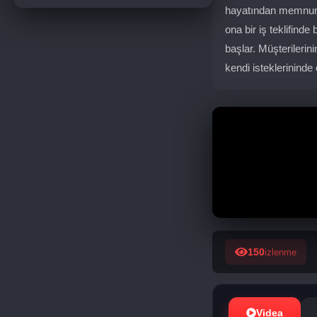
hayatından memnundur
ona bir iş teklifinde
başlar. Müşterilerin
kendi isteklerinind
150
izlenme
Videa