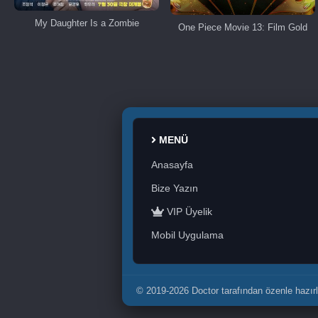
My Daughter Is a Zombie
One Piece Movie 13: Film Gold
MENÜ
Anasayfa
Bize Yazın
VIP Üyelik
Mobil Uygulama
© 2019-2026 Doctor tarafından özenle hazırl