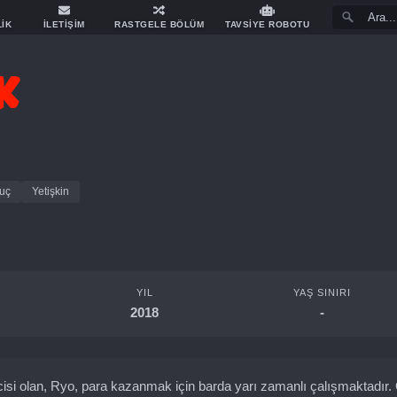
LİK
İLETİŞİM
RASTGELE BÖLÜM
TAVSİYE ROBOTU
uç
Yetişkin
YIL
YAŞ SINIRI
2018
-
ncisi olan, Ryo, para kazanmak için barda yarı zamanlı çalışmaktadır