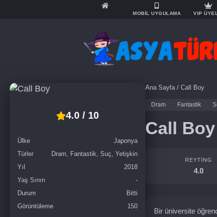
MOBİL UYGULAMA
VIP ÜYE
Ana Sayfa
/
Call Boy
Dram
Fantastik
S
4.0 / 10
Call Boy
Ülke
Japonya
Türler
Dram, Fantastik, Suç, Yetişkin
REYTING
Yıl
2018
4.0
Yaş Sınırı
-
Durum
Bitti
Görüntüleme
150
Bir üniversite öğre