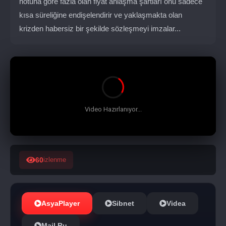
notuna göre fazla olan fiyat anlaşma şartları onu sadece
kısa süreliğine endişelendirir ve yaklaşmakta olan
krizden habersiz bir şekilde sözleşmeyi imzalar...
60
izlenme
AsyaPlayer
Sibnet
Videa
Mail.Ru