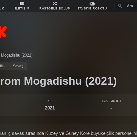
LİK
İLETİŞİM
RASTGELE BÖLÜM
TAVSİYE ROBOTU
 Mogadishu (2021)
itik
Savaş
from Mogadishu (2021)
YIL
YAŞ SINIRI
2021
-
uran iç savaş sırasında Kuzey ve Güney Kore büyükelçilik personelinin