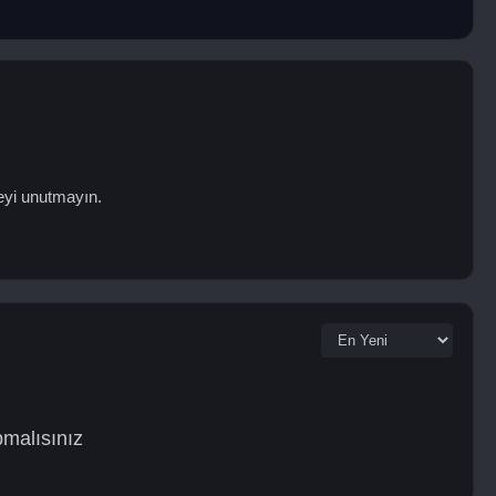
eyi unutmayın.
pmalısınız