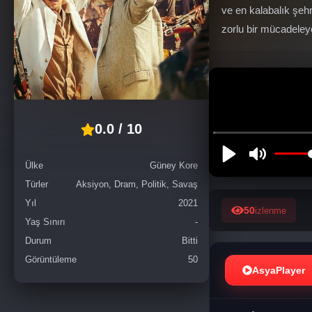
ve en kalabalık şeh
zorlu bir mücadeleye 
0.0 / 10
Ülke
Güney Kore
Türler
Aksiyon, Dram, Politik, Savaş
Yıl
2021
50
izlenme
Yaş Sınırı
-
Durum
Bitti
Görüntüleme
50
AsyaPlayer