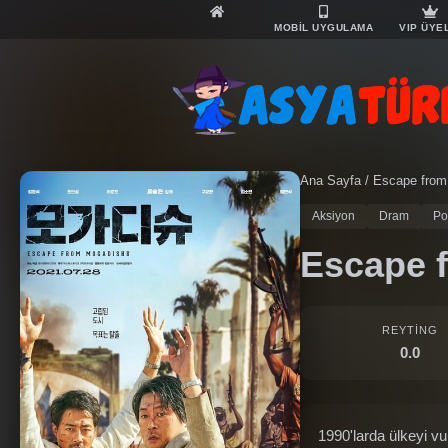
MOBİL UYGULAMA
VIP ÜYE
Ana Sayfa
/
Escape from
Aksiyon
Dram
Pol
Escape 
REYTING
0.0
1990'larda ülkeyi v