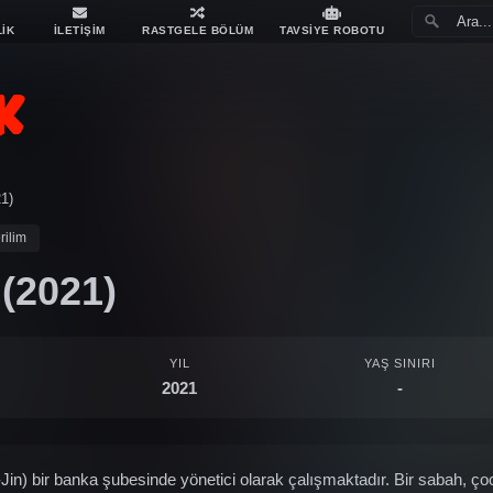
LİK
İLETİŞİM
RASTGELE BÖLÜM
TAVSİYE ROBOTU
21)
rilim
 (2021)
YIL
YAŞ SINIRI
2021
-
n) bir banka şubesinde yönetici olarak çalışmaktadır. Bir sabah, çoc