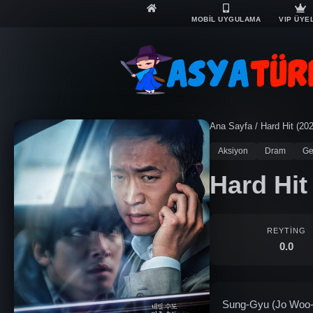
MOBİL UYGULAMA
VIP ÜYE
Ana Sayfa
/
Hard Hit (20
Aksiyon
Dram
Ge
Hard Hit
REYTING
0.0
Sung-Gyu (Jo Woo-Ji