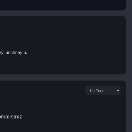
eyi unutmayın.
pmalısınız