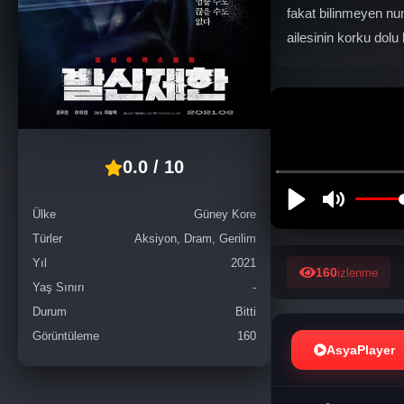
fakat bilinmeyen nu
ailesinin korku dolu 
0.0 / 10
Ülke
Güney Kore
Türler
Aksiyon, Dram, Gerilim
Yıl
2021
160
izlenme
Yaş Sınırı
-
Durum
Bitti
Görüntüleme
160
AsyaPlayer