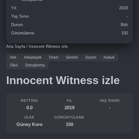
Yıl
2019
Yaş Sınırı
-
Durum
Bitti
Görüntüleme
150
Ana Sayfa
/
Innocent Witness izle
Aile
Arkadaşlık
Dram
Gerilim
Gizem
Hukuk
Okul
Soruşturma
Innocent Witness izle
REYTING
YIL
YAŞ SINIRI
0.0
2019
-
ÜLKE
GÖRÜNTÜLEME
Güney Kore
150