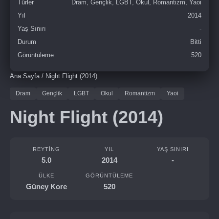
Türler
Dram, Gençlik, LGBT, Okul, Romantizm, Yaoi
Yıl
2014
Yaş Sınırı
-
Durum
Bitti
Görüntüleme
520
Ana Sayfa
/
Night Flight (2014)
Dram
Gençlik
LGBT
Okul
Romantizm
Yaoi
Night Flight (2014)
REYTING
YIL
YAŞ SINIRI
5.0
2014
-
ÜLKE
GÖRÜNTÜLEME
Güney Kore
520