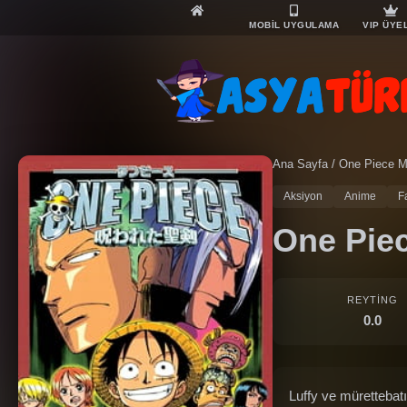
MOBİL UYGULAMA
VIP ÜYE
Ana Sayfa
/
One Piece M
Aksiyon
Anime
F
One Piec
REYTING
0.0
Luffy ve mürettebatı