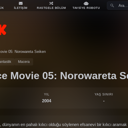
LİK
İLETİŞİM
RASTGELE BÖLÜM
TAVSİYE ROBOTU
ovie 05: Norowareta Seiken
antastik
Macera
e Movie 05: Norowareta S
YIL
YAŞ SINIRI
2004
-
, dünyanın en pahalı kılıcı olduğu söylenen efsanevi bir kılıcı aramak 