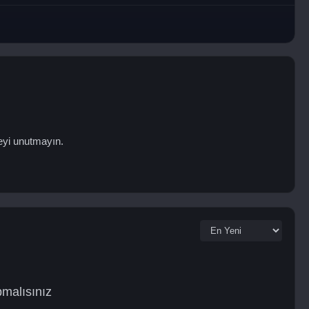
eyi unutmayın.
pmalısınız