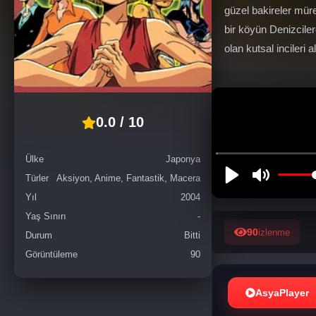
güzel bakireler müre
bir köyün Denizcile
olan kutsal incileri al
0.0 / 10
Ülke
Japonya
Türler
Aksiyon, Anime, Fantastik, Macera
Yıl
2004
Yaş Sınırı
-
90
izlenme
Durum
Bitti
Görüntüleme
90
AsyaPlayer