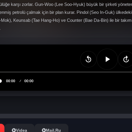
lüğe karşı zorlar. Gun-Woo (Lee Soo-Hyuk) büyük bir şirketi yöneten v
zlenmiş petrolü çalmak için bir plan kurar. Pindol (Seo In-Guk) ülked
Mok), Keunsab (Tae Hang-Ho) ve Counter (Bae Da-Bin) ile bir takım
.
Videa
Mail.Ru