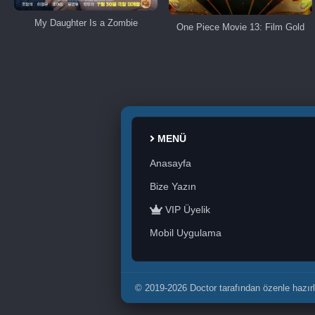
My Daughter Is a Zombie
One Piece Movie 13: Film Gold
MENÜ
Anasayfa
Bize Yazın
VIP Üyelik
Mobil Uygulama
© 2019-2026 Doctor tarafından özenle hazırl