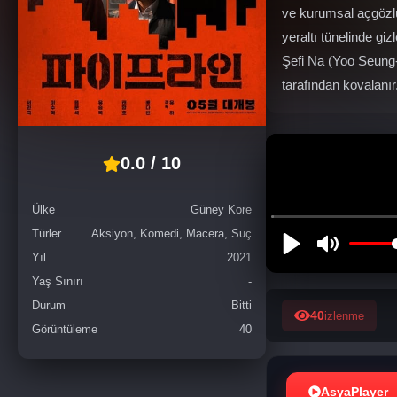
ve kurumsal açgözlü
yeraltı tünelinde gi
Şefi Na (Yoo Seung-
tarafından kovalanır
0.0 / 10
Ülke
Güney Kore
Türler
Aksiyon, Komedi, Macera, Suç
Yıl
2021
Yaş Sınırı
-
Durum
Bitti
40
izlenme
Görüntüleme
40
AsyaPlayer