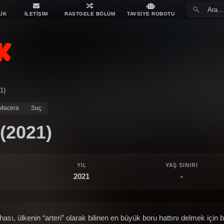
LİK
İLETİŞİM
RASTGELE BÖLÜM
TAVSİYE ROBOTU
1)
Macera
Suç
 (2021)
YIL
YAŞ SINIRI
2021
-
ehası, ülkenin “arteri” olarak bilinen en büyük boru hattını delmek için