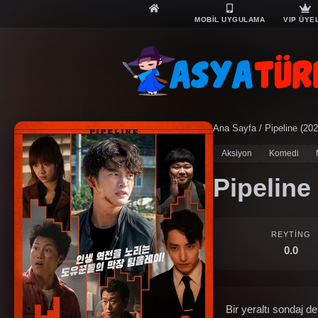
MOBİL UYGULAMA
VIP ÜYE
Ana Sayfa
/
Pipeline (202
Aksiyon
Komedi
Pipeline
REYTING
0.0
Bir yeraltı sondaj d