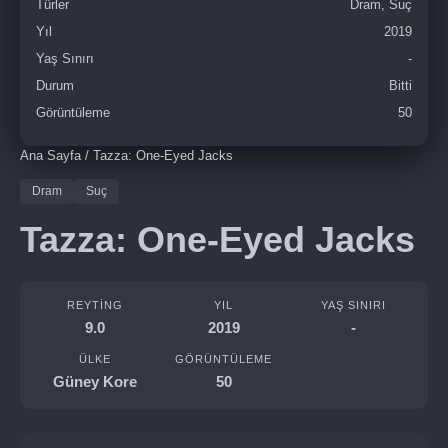
Türler
Dram, Suç
Yıl
2019
Yaş Sınırı
-
Durum
Bitti
Görüntüleme
50
Ana Sayfa
/
Tazza: One-Eyed Jacks
Dram
Suç
Tazza: One-Eyed Jacks
REYTING
YIL
YAŞ SINIRI
9.0
2019
-
ÜLKE
GÖRÜNTÜLEME
Güney Kore
50