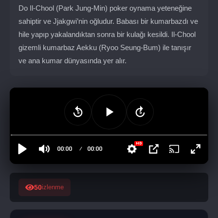
Do Il-Chool (Park Jung-Min) poker oynama yeteneğine
sahiptir ve Jjakgwi’nin oğludur. Babası bir kumarbazdı ve
hile yapıp yakalandıktan sonra bir kulağı kesildi. Il-Chool
gizemli kumarbaz Aekku (Ryoo Seung-Bum) ile tanışır
ve ana kumar dünyasında yer alır.
50
izlenme