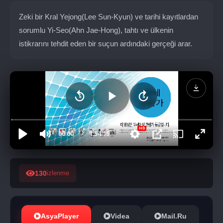
Zeki bir Kral Yejong(Lee Sun-Kyun) ve tarihi kayıtlardan
sorumlu Yi-Seo(Ahn Jae-Hong), tahtı ve ülkenin
istikrarını tehdit eden bir suçun ardındaki gerçeği arar.
130
izlenme
AsyaPlayer
Videa
Mail.Ru