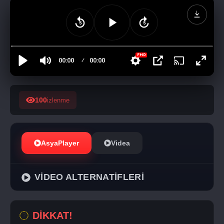
100
izlenme
AsyaPlayer
Videa
VİDEO ALTERNATİFLERİ
DİKKAT!