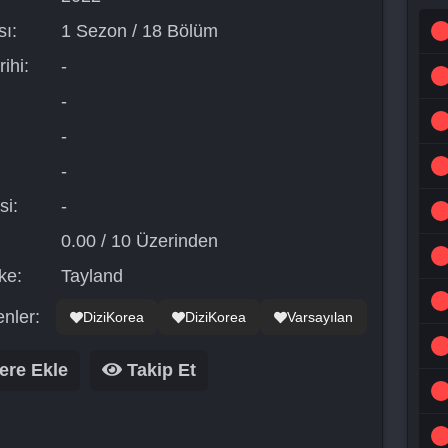
ı:
1 Sezon / 18 Bölüm
ihi:
-
-
-
-
si:
-
0.00 / 10 Üzerinden
ke:
Tayland
nler:
DiziKorea
DiziKorea
Varsayılan
ere Ekle
Takip Et