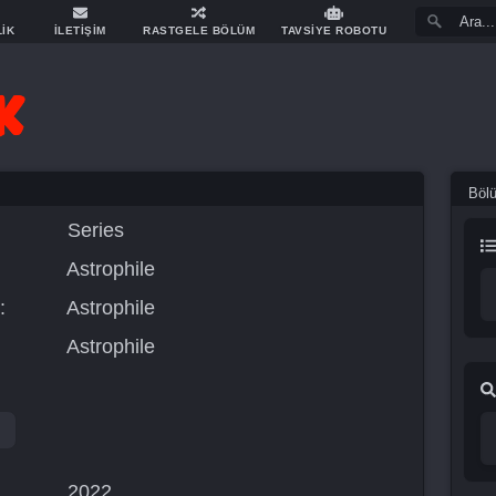
LİK
İLETİŞİM
RASTGELE BÖLÜM
TAVSİYE ROBOTU
Böl
Series
Astrophile
:
Astrophile
Astrophile
2022