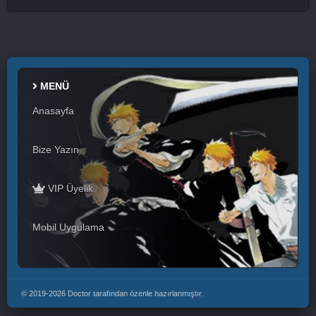
Darker than Black: Kuro no Keiyakusha 22. Bölüm
Darker than Black: Kuro no Keiyakusha 23. Bölüm
Darker than Black: Kuro no Keiyakusha 24. Bölüm
MENÜ
Anasayfa
Darker than Black: Kuro no Keiyakusha 25. Bölüm
Darker than Black: Kuro no Keiyakusha 26. Bölüm
Bize Yazın
Final
VIP Üyelik
Mobil Uygulama
© 2019-2026 Doctor tarafından özenle hazırlanmıştır.