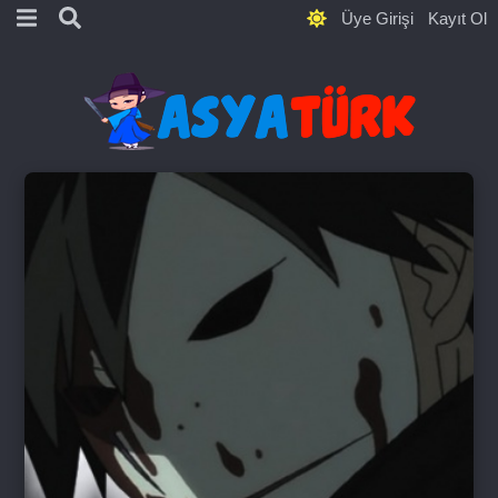
Üye Girişi
Kayıt Ol