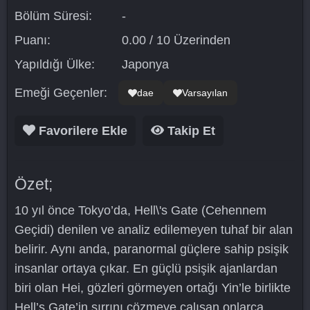
Bölüm Süresi:
-
Puanı:
0.00 / 10 Üzerinden
Yapıldığı Ülke:
Japonya
Emeği Geçenler:
dae
Varsayılan
Favorilere Ekle
Takip Et
Özet;
10 yıl önce Tokyo’da, Hell\'s Gate (Cehennem
Geçidi) denilen ve analiz edilemeyen tuhaf bir alan
belirir. Aynı anda, paranormal güçlere sahip psişik
insanlar ortaya çıkar. En güçlü psişik ajanlardan
biri olan Hei, gözleri görmeyen ortağı Yin’le birlikte
Hell’s Gate’in sırrını çözmeye çalışan onlarca