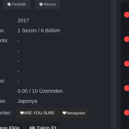
Fantastik
Macera
2017
ı:
1 Sezon / 6 Bölüm
ihi:
-
-
-
-
si:
-
0.00 / 10 Üzerinden
ke:
Japonya
nler:
ARE-YOU-SURE
Varsayılan
ere Ekle
Takip Et