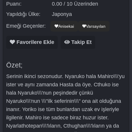
Puanı:
0.00 / 10 Üzerinden
Yapıldığı Ülke:
Japonya
Emeği Geçenler:
Anisekai
Varsayılan
Favorilere Ekle
Takip Et
Özet;
Serinin ikinci sezonudur. Nyaruko hala Mahiro\\\'yu
ister ve aynı zamanda Hasta da öye. Cthuko ise
hala Nyaruko\\\'nun peşindedir çünkü
Nyaruko\\\'nun \\\"ilk seferinin\\\" ona ait olduğuna
inanır. Yoriko ise tüm bunlardan uzak ev işleriyle
ilgilenir. Mahiro ise sadece biraz huzur ister.
Nyarlathotepan\\\'lıların, Cthughan\\\'lıların ya da