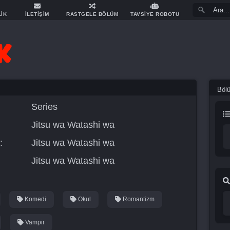
LİK
İLETİŞİM
RASTGELE BÖLÜM
TAVSİYE ROBOTU
Böl
Series
Jitsu wa Watashi wa
:
Jitsu wa Watashi wa
Jitsu wa Watashi wa
Komedi
Okul
Romantizm
Vampir