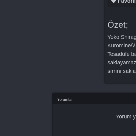
Favoril
Özet;
Yoko Shirag
Kuromine\\\
Tesadüfe bak
saklayamaz,
sırrını sakl
Yorumlar
Yorum y