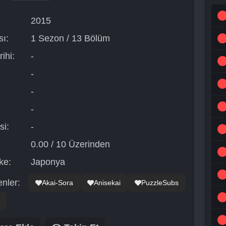
2015
ı:
1 Sezon / 13 Bölüm
ihi:
-
-
-
-
si:
-
0.00 / 10 Üzerinden
ke:
Japonya
nler:
Akai-Sora
Anisekai
PuzzleSubs