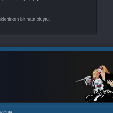
klenirken bir hata oluştu.
anmıştır.