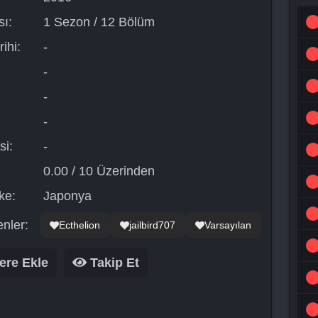
ı:
1 Sezon / 12 Bölüm
ihi:
-
-
-
-
si:
-
0.00 / 10 Üzerinden
ke:
Japonya
nler:
Ecthelion
jailbird707
Varsayılan
ere Ekle
Takip Et