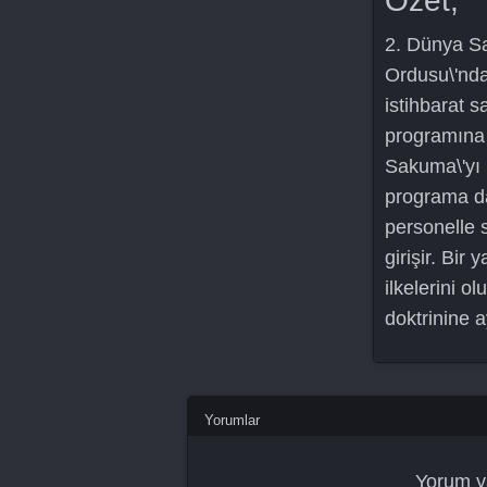
Özet;
2. Dünya Sa
Ordusu\'nda
istihbarat 
programına 
Sakuma\'yı 
programa dâ
personelle 
girişir. Bi
ilkelerini o
doktrinine a
Yorumlar
Yorum y