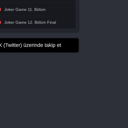
Joker Game 11. Bölüm
Joker Game 12. Bölüm Final
X (Twitter) üzerinde takip et