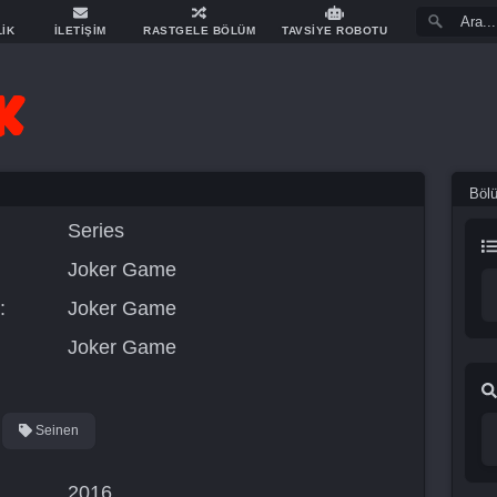
LİK
İLETİŞİM
RASTGELE BÖLÜM
TAVSİYE ROBOTU
Böl
Series
Joker Game
:
Joker Game
Joker Game
Seinen
2016