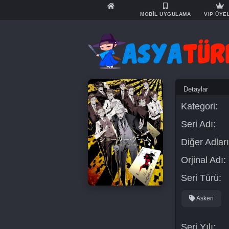
MOBİL UYGULAMA
VIP ÜYE
Detaylar
Kategori:
Seri Adı:
Diğer Adları
Orjinal Adı:
Seri Türü:
Askeri
Seri Yılı: