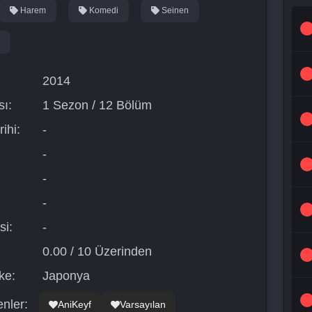
Harem
Komedi
Seinen
2014
ı:
1 Sezon / 12 Bölüm
ihi:
-
-
-
-
si:
-
0.00 / 10 Üzerinden
ke:
Japonya
nler:
AniKeyf
Varsayılan