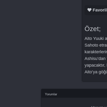
Favoril
Özet;
Aito Yuuki 
Sahoto etraf
karakterler
Ashisu’dan y
yapacaktır, 
Aito’ya göğ
Yorumlar