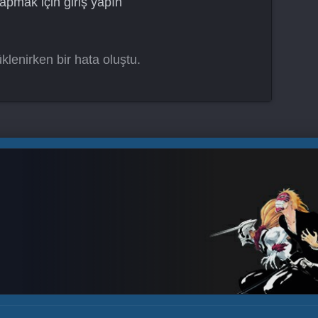
apmak için
giriş yapın
klenirken bir hata oluştu.