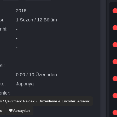
2016
ı:
1 Sezon / 12 Bölüm
ihi:
-
-
-
-
si:
-
0.00 / 10 Üzerinden
ke:
Japonya
nler:
 / Çevirmen: Raigeki / Düzenleme & Encoder: Arsenik
s
Varsayılan