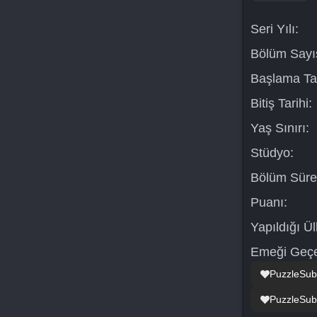
Seri Yılı:
Bölüm Sayıs
Başlama Tar
Bitiş Tarihi:
Yaş Sınırı:
Stüdyo:
Bölüm Süre
Puanı:
Yapıldığı Ül
Emeği Geçe
PuzzleSubs
PuzzleSub