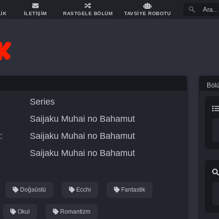
LİK
İLETİŞİM
RASTGELE BÖLÜM
TAVSİYE ROBOTU
Böl
Series
Saijaku Muhai no Bahamut
:
Saijaku Muhai no Bahamut
Saijaku Muhai no Bahamut
Doğaüstü
Ecchi
Fantastik
Okul
Romantizm