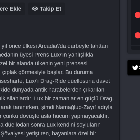
ere Ekle
Takip Et
yıl önce ülkesi Arcadia\'da darbeyle tahttan
nedanın üyesi Prens Lux\'ın yanlışlıkla
zel bir alanda ülkenin yeni prensesi
'ı çıplak görmesiyle başlar. Bu duruma
isesharte, Lux\'ı Drag-Ride düellosuna davet
Ride dünyada antik harabelerden çıkarılan
ik silahlardır. Lux bir zamanlar en güçlü Drag-
larak tanınırken, şimdi Namağlup-Zayıf adıyla
r çünkü dövüşte asla hücum yapmayacaktır.
la düellodan sonra Lux kendini soyluların
g Şövalyesi yetiştiren, bayanlara özel bir