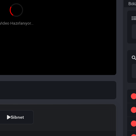
Böl
Sibnet