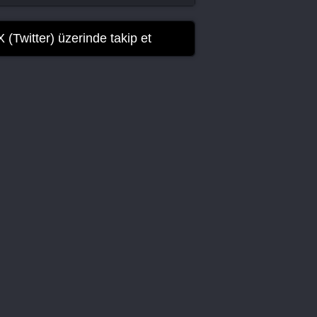
Age Of Youth 2. Sezon 14. Bölüm
Final
X (Twitter) üzerinde takip et