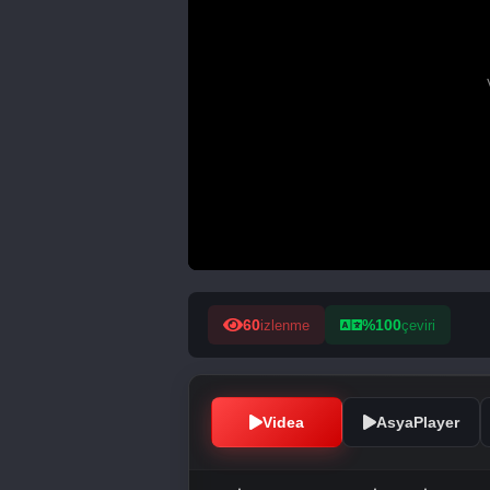
60
%100
izlenme
çeviri
Videa
AsyaPlayer