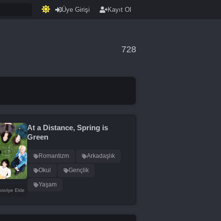
Üye Girişi
Kayıt Ol
728
At a Distance, Spring is
Green
Romantizm
Arkadaşlık
Okul
Gençlik
Yaşam
voriye Ekle