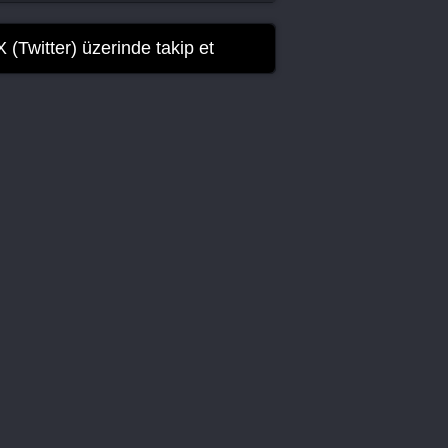
At a Distance, Spring is Green 10.
Bölüm
X (Twitter) üzerinde takip et
At a Distance, Spring is Green 11.
Bölüm
At a Distance, Spring is Green 12.
Bölüm Final