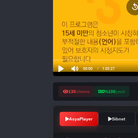
130
%100
izlenme
çeviri
AsyaPlayer
Sibnet