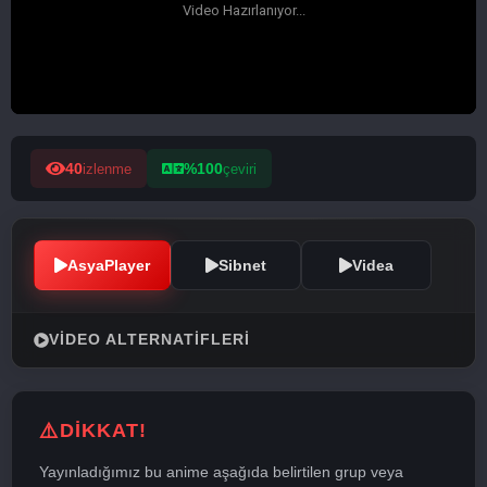
40
%100
izlenme
çeviri
AsyaPlayer
Sibnet
Videa
VIDEO ALTERNATIFLERI
DİKKAT!
Yayınladığımız bu anime aşağıda belirtilen grup veya