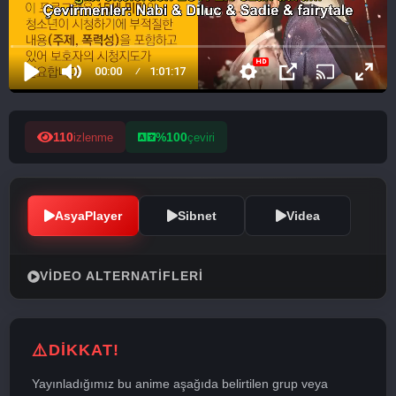
110
%100
izlenme
çeviri
AsyaPlayer
Sibnet
Videa
VIDEO ALTERNATIFLERI
DİKKAT!
Yayınladığımız bu anime aşağıda belirtilen grup veya