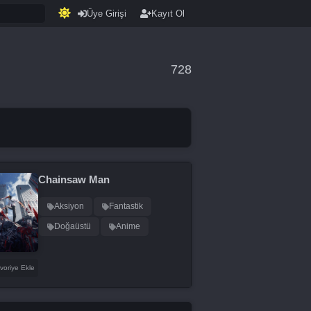
Üye Girişi
Kayıt Ol
728
Chainsaw Man
Aksiyon
Fantastik
Doğaüstü
Anime
voriye Ekle