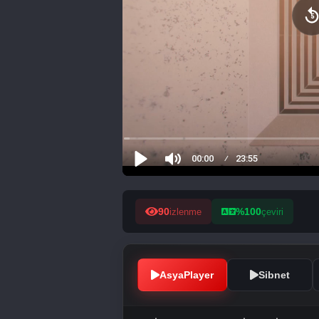
90
%100
izlenme
çeviri
AsyaPlayer
Sibnet