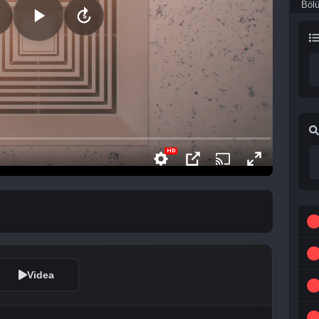
Böl
Videa