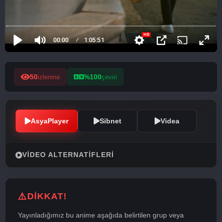
50
%100
izlenme
çeviri
AsyaPlayer
Sibnet
Videa
VIDEO ALTERNATIFLERI
DİKKAT!
Yayınladığımız bu anime aşağıda belirtilen grup veya