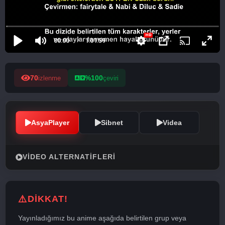
70
%100
izlenme
çeviri
AsyaPlayer
Sibnet
Videa
VIDEO ALTERNATIFLERI
DİKKAT!
Yayınladığımız bu anime aşağıda belirtilen grup veya