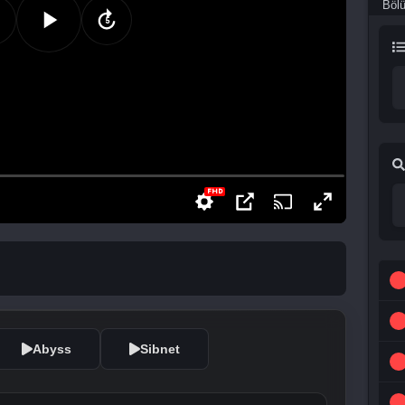
Böl
Abyss
Sibnet