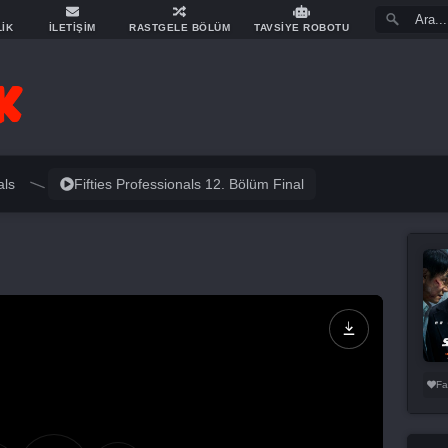
LİK
İLETİŞİM
RASTGELE BÖLÜM
TAVSİYE ROBOTU
als
Fifties Professionals 12. Bölüm Final
Fa