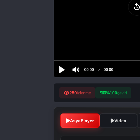
250
%100
izlenme
çeviri
AsyaPlayer
Videa