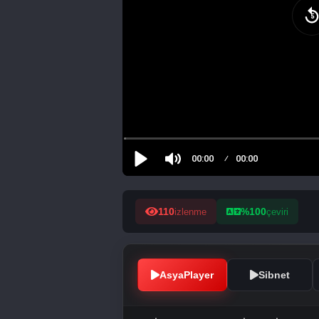
110
%100
izlenme
çeviri
AsyaPlayer
Sibnet