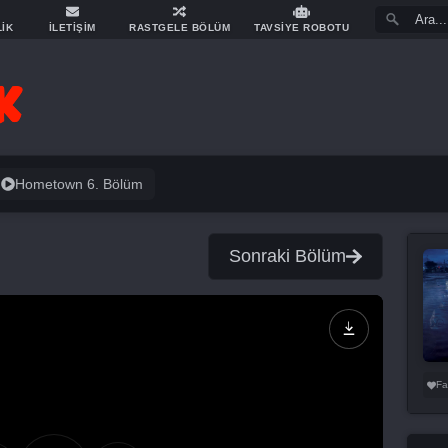
LİK
İLETİŞİM
RASTGELE BÖLÜM
TAVSİYE ROBOTU
Hometown 6. Bölüm
Sonraki Bölüm
Fa