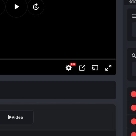
Böl
Videa