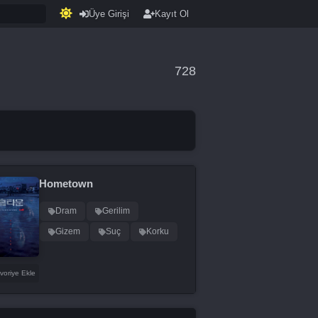
Üye Girişi
Kayıt Ol
728
Hometown
Dram
Gerilim
Gizem
Suç
Korku
voriye Ekle