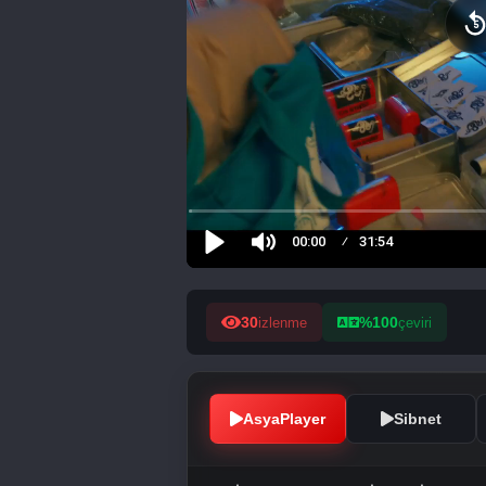
30
%100
izlenme
çeviri
AsyaPlayer
Sibnet