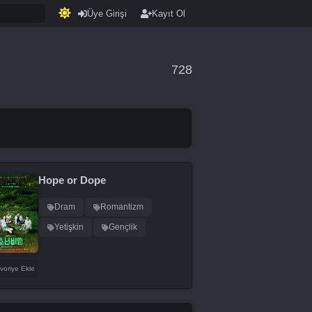
Üye Girişi
Kayıt Ol
728
Hope or Dope
Dram
Romantizm
Yetişkin
Gençlik
voriye Ekle