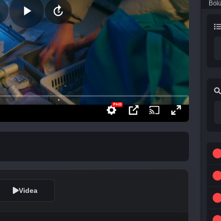
Böl
Videa