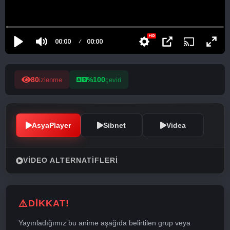
80
%100
izlenme
çeviri
AsyaPlayer
Sibnet
Videa
VIDEO ALTERNATIFLERI
DİKKAT!
Yayınladığımız bu anime aşağıda belirtilen grup veya