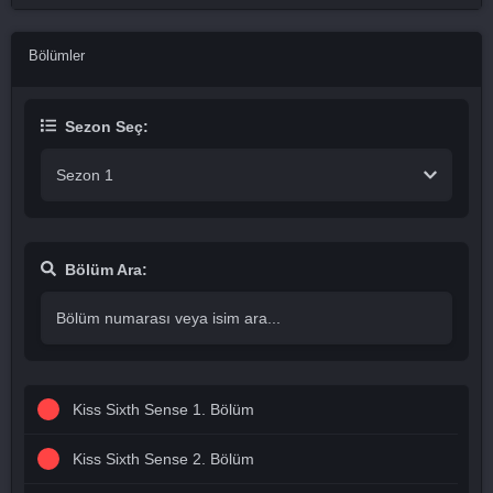
Bölümler
Sezon Seç:
Sezon 1
Bölüm Ara:
Kiss Sixth Sense 1. Bölüm
Kiss Sixth Sense 2. Bölüm