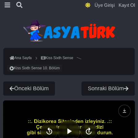
Üye Girişi
Kayıt Ol
Ana Sayfa
Kiss Sixth Sense
Kiss Sixth Sense 10. Bölüm
Önceki Bölüm
Sonraki Bölüm