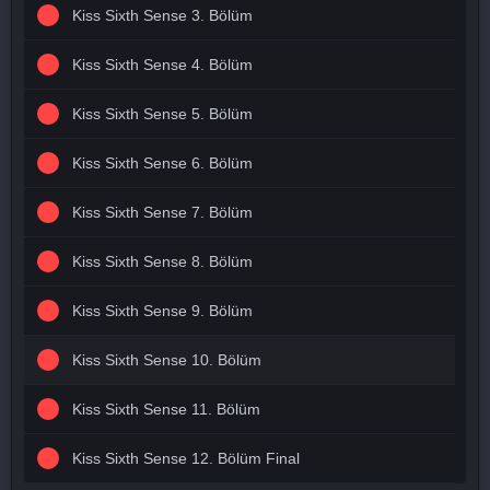
Kiss Sixth Sense 3. Bölüm
Kiss Sixth Sense 4. Bölüm
Kiss Sixth Sense 5. Bölüm
Kiss Sixth Sense 6. Bölüm
Kiss Sixth Sense 7. Bölüm
Kiss Sixth Sense 8. Bölüm
Kiss Sixth Sense 9. Bölüm
Kiss Sixth Sense 10. Bölüm
Kiss Sixth Sense 11. Bölüm
Kiss Sixth Sense 12. Bölüm Final