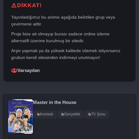
DİKKAT!
Yayınladığımız bu anime aşağıda belirtilen grup veya
çevirmene aittir.
Proje bize ait olmayıp burası sadece online izleme
alternatifi üzerine kurulmuş bir sitedir.
Arşiv yapmak ya da yüksek kalitede izlemek istiyorsanız
grubun kendi sitesinden indirmeyi unutmayın!
Varsayılan
Master in the House
Komedi
Gerçeklik
TV Şovu