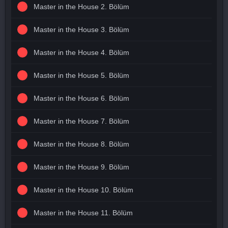
Master in the House 2. Bölüm
Master in the House 3. Bölüm
Master in the House 4. Bölüm
Master in the House 5. Bölüm
Master in the House 6. Bölüm
Master in the House 7. Bölüm
Master in the House 8. Bölüm
Master in the House 9. Bölüm
Master in the House 10. Bölüm
Master in the House 11. Bölüm