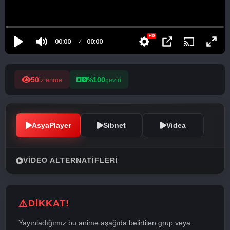
50
%100
izlenme
çeviri
AsyaPlayer
Sibnet
Videa
VIDEO ALTERNATIFLERI
DİKKAT!
Yayınladığımız bu anime aşağıda belirtilen grup veya