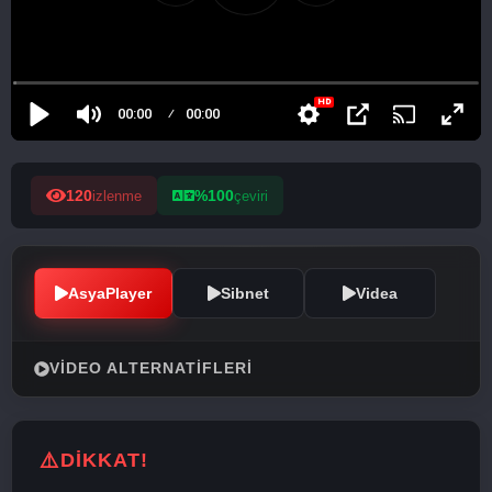
120
%100
izlenme
çeviri
AsyaPlayer
Sibnet
Videa
VIDEO ALTERNATIFLERI
DİKKAT!