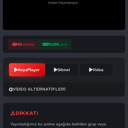
40
%100
izlenme
çeviri
AsyaPlayer
Sibnet
Videa
VIDEO ALTERNATIFLERI
DİKKAT!
Yayınladığımız bu anime aşağıda belirtilen grup veya