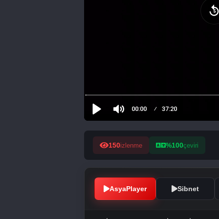
150
%100
izlenme
çeviri
AsyaPlayer
Sibnet