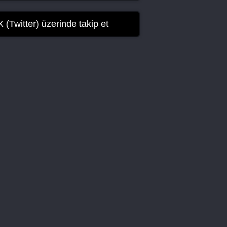
Bölüm
X (Twitter) üzerinde takip et
Welcome to Wedding Hell 11.
Bölüm
Welcome to Wedding Hell 12.
Bölüm Final