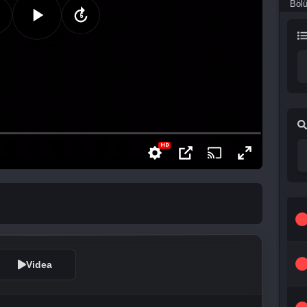
Böl
Videa