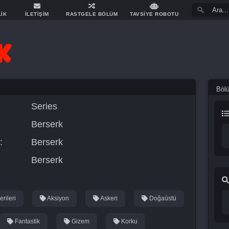
LİK
İLETİŞİM
RASTGELE BÖLÜM
TAVSİYE ROBOTU
Böl
Series
Berserk
:
Berserk
Berserk
rileri
Aksiyon
Askeri
Doğaüstü
Fantastik
Gizem
Korku