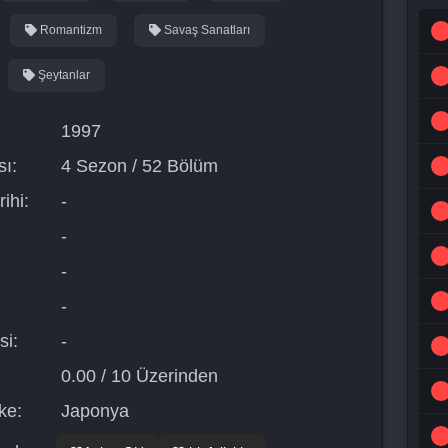
Romantizm
Savaş Sanatları
Şeytanlar
1997
ı:
4 Sezon / 52 Bölüm
ihi:
-
-
-
-
si:
-
0.00 / 10 Üzerinden
ke:
Japonya