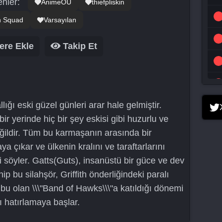
nler:
AnimeOU
thiefpliskin
h Squad
Varsayılan
ere Ekle
Takip Et
lığı eski güzel günleri arar hale gelmiştir.
bir yerinde hiç bir şey eskisi gibi huzurlu ve
eğildir. Tüm bu karmaşanın arasında bir
aya çıkar ve ülkenin kralını ve taraftarlarını
i söyler. Gatts(Guts), insanüstü bir güce ve dev
hip bu silahşör, Griffith önderliğindeki paralı
ubu olan \\\"Band of Hawks\\\"a katıldığı dönemi
ı hatırlamaya başlar.