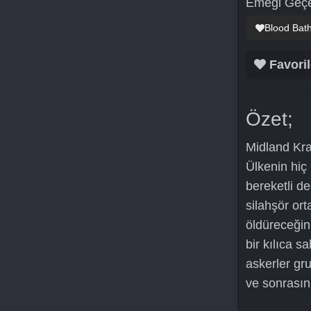
Emeği Geçe
Blood Bat
Favoril
Özet;
Midland Kral
Ülkenin hiç 
bereketli d
silahşör ort
öldüreceğin
bir kılıca sa
askerler gr
ve sonrasın