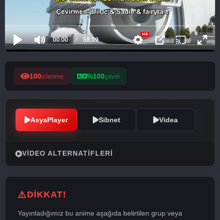
100
%100
izlenme
çeviri
AsyaPlayer
Sibnet
Videa
VIDEO ALTERNATIFLERI
DİKKAT!
Yayınladığımız bu anime aşağıda belirtilen grup veya