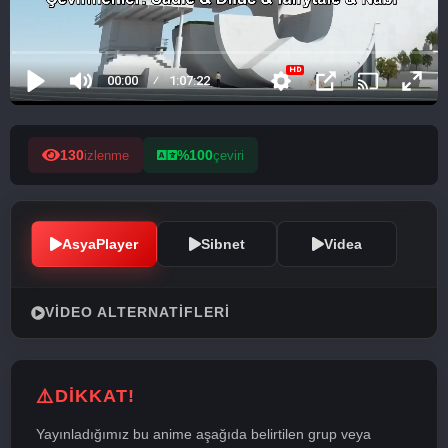
130
%100
izlenme
çeviri
AsyaPlayer
Sibnet
Videa
VIDEO ALTERNATIFLERI
DİKKAT!
Yayınladığımız bu anime aşağıda belirtilen grup veya