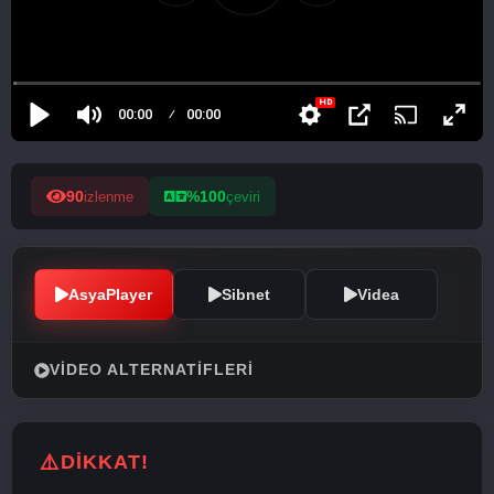
90
%100
izlenme
çeviri
AsyaPlayer
Sibnet
Videa
VIDEO ALTERNATIFLERI
DİKKAT!