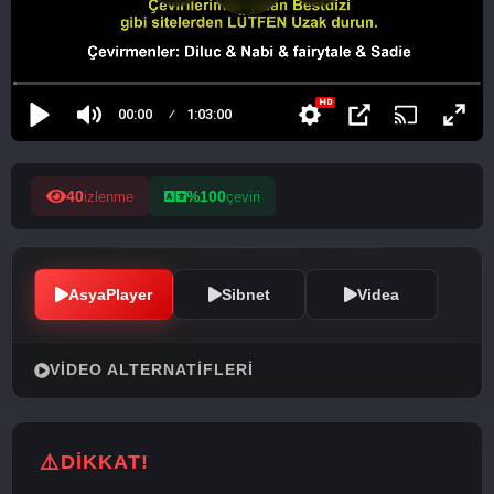
40
%100
izlenme
çeviri
AsyaPlayer
Sibnet
Videa
VIDEO ALTERNATIFLERI
DİKKAT!