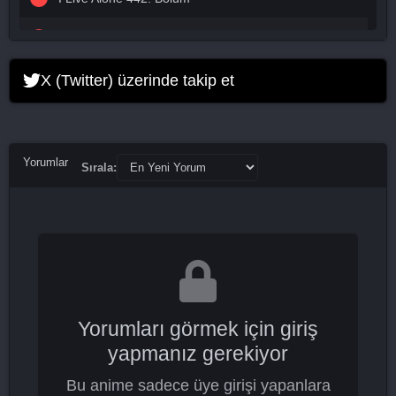
I Live Alone 443. Bölüm
I Live Alone 444. Bölüm
X (Twitter) üzerinde takip et
I Live Alone 445. Bölüm
I Live Alone 446. Bölüm
Yorumlar
Sırala:
I Live Alone 447. Bölüm
I Live Alone 448. Bölüm
I Live Alone 449. Bölüm
I Live Alone 450. Bölüm
Yorumları görmek için giriş
yapmanız gerekiyor
I Live Alone 451. Bölüm
Bu anime sadece üye girişi yapanlara
I Live Alone 452. Bölüm