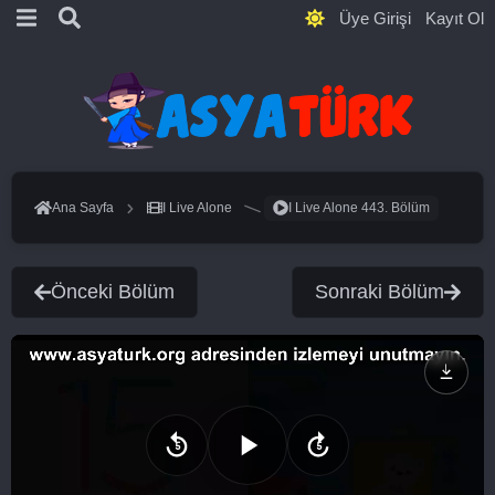
Üye Girişi
Kayıt Ol
Ana Sayfa
I Live Alone
I Live Alone 443. Bölüm
Önceki Bölüm
Sonraki Bölüm