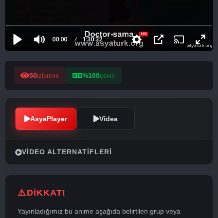
50
%100
izlenme
çeviri
AsyaPlayer
Videa
VIDEO ALTERNATIFLERI
DİKKAT!
Yayınladığımız bu anime aşağıda belirtilen grup veya