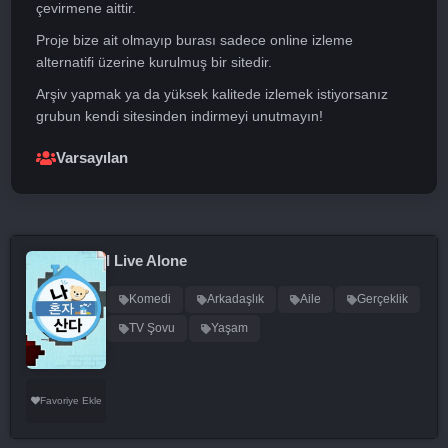
çevirmene aittir.
Proje bize ait olmayıp burası sadece online izleme
alternatifi üzerine kurulmuş bir sitedir.
Arşiv yapmak ya da yüksek kalitede izlemek istiyorsanız
grubun kendi sitesinden indirmeyi unutmayın!
Varsayılan
I Live Alone
Komedi
Arkadaşlık
Aile
Gerçeklik
TV Şovu
Yaşam
Favoriye Ekle