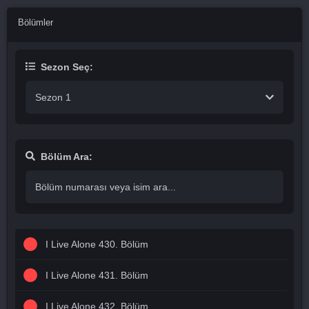
Bölümler
Sezon Seç:
Sezon 1
Bölüm Ara:
I Live Alone 430. Bölüm
I Live Alone 431. Bölüm
I Live Alone 432. Bölüm