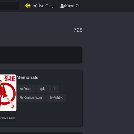
Üye Girişi
Kayıt Ol
728
Memorials
Dram
Komedi
Romantizm
Politik
voriye Ekle