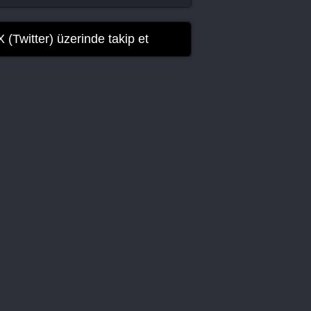
Memorials 14. Bölüm
Memorials 15. Bölüm
X (Twitter) üzerinde takip et
Memorials 16. Bölüm Final