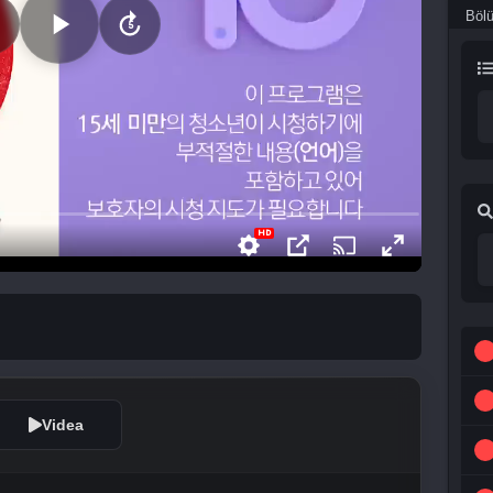
Böl
Videa