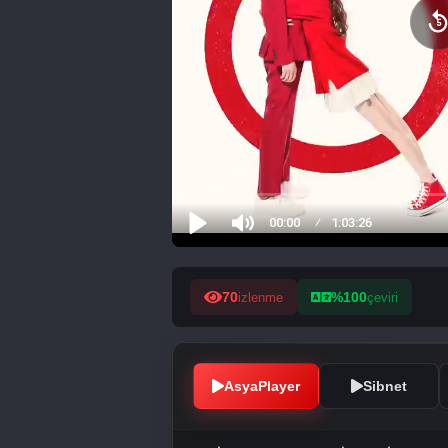
70
%100
izlenme
çeviri
AsyaPlayer
Sibnet