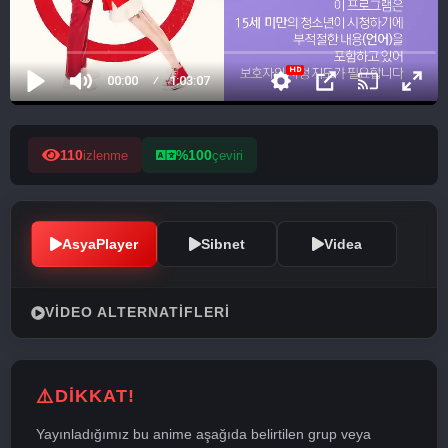
110
%100
izlenme
çeviri
AsyaPlayer
Sibnet
Videa
VIDEO ALTERNATIFLERI
DİKKAT!
Yayınladığımız bu anime aşağıda belirtilen grup veya