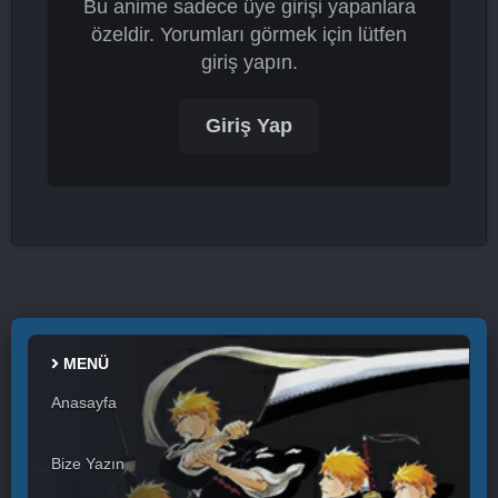
Bu anime sadece üye girişi yapanlara
özeldir. Yorumları görmek için lütfen
giriş yapın.
Giriş Yap
MENÜ
Anasayfa
Bize Yazın