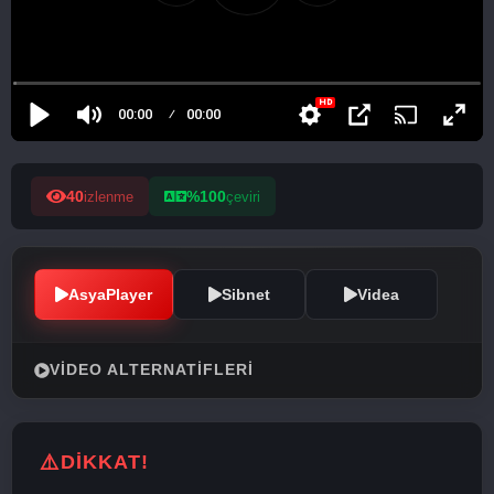
40
%100
izlenme
çeviri
AsyaPlayer
Sibnet
Videa
VIDEO ALTERNATIFLERI
DİKKAT!