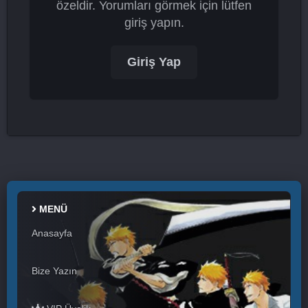
özeldir. Yorumları görmek için lütfen
giriş yapın.
Giriş Yap
MENÜ
Anasayfa
Bize Yazın