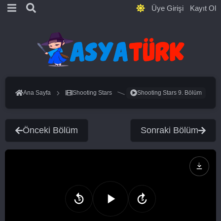
Üye Girişi
Kayıt Ol
Ana Sayfa
Shooting Stars
Shooting Stars 9. Bölüm
Önceki Bölüm
Sonraki Bölüm