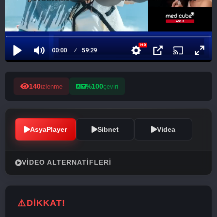
140
%100
izlenme
çeviri
AsyaPlayer
Sibnet
Videa
VIDEO ALTERNATIFLERI
DİKKAT!