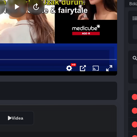
Böl
Videa