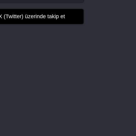
Woori The Virgin 14. Bölüm Final
X (Twitter) üzerinde takip et