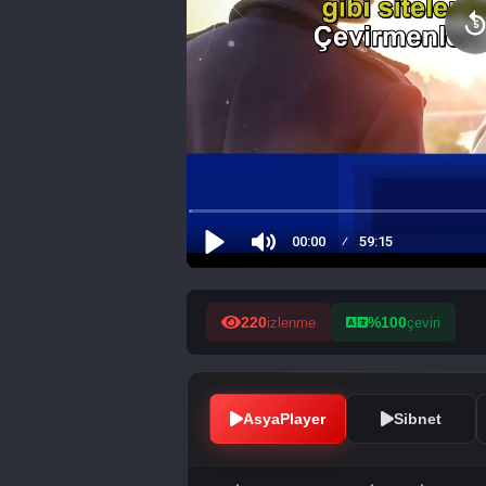
220
%100
izlenme
çeviri
AsyaPlayer
Sibnet